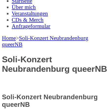
LUYS
Luis Dannewitz
Startseite
Über mich
Veranstaltungen
CDs & Merch
Anfrageformular
Home
>
Soli-Konzert Neubrandenburg
queerNB
Soli-Konzert
Neubrandenburg queerNB
Soli-Konzert Neubrandenburg
queerNB