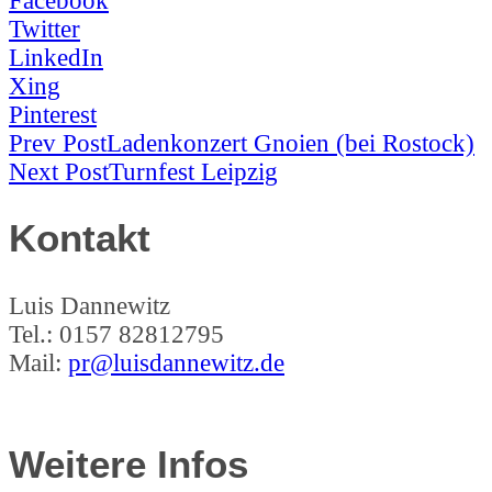
Facebook
Twitter
LinkedIn
Xing
Pinterest
Post
Prev Post
Ladenkonzert Gnoien (bei Rostock)
Next Post
Turnfest Leipzig
Navigation
Kontakt
Luis Dannewitz
Tel.: 0157 82812795
Mail:
pr@luisdannewitz.de
Weitere Infos