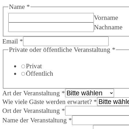
Name
*
Vorname
Nachname
werden
Email
*
Email
Private oder öffentliche Veranstaltung
*
Beschreibung
Privat
Öffentlich
Art der Veranstaltung
*
Wie viele Gäste werden erwartet?
*
Ort der Veranstaltung
*
Name der Veranstaltung
*