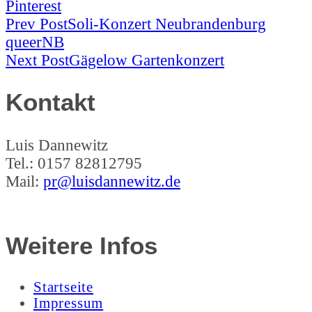
Pinterest
Post
Prev Post
Soli-Konzert Neubrandenburg
queerNB
Navigation
Next Post
Gägelow Gartenkonzert
Kontakt
Luis Dannewitz
Tel.: 0157 82812795
Mail:
pr@luisdannewitz.de
Weitere Infos
Startseite
Impressum