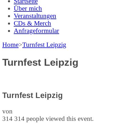
LUYS
Luis Dannewitz
Startseite
Über mich
Veranstaltungen
CDs & Merch
Anfrageformular
Home
>
Turnfest Leipzig
Turnfest Leipzig
Turnfest Leipzig
von
314
314 people viewed this event.